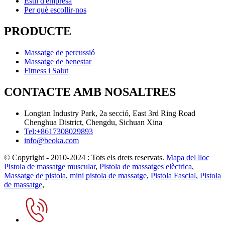
Estil d'empresa
Per què escollir-nos
PRODUCTE
Massatge de percussió
Massatge de benestar
Fitness i Salut
CONTACTE AMB NOSALTRES
Longtan Industry Park, 2a secció, East 3rd Ring Road
Chenghua District, Chengdu, Sichuan Xina
Tel:+8617308029893
info@beoka.com
© Copyright - 2010-2024 : Tots els drets reservats.
Mapa del lloc
Pistola de massatge muscular
,
Pistola de massatges elèctrica
,
Massatge de pistola
,
mini pistola de massatge
,
Pistola Fascial
,
Pistola
de massatge
,