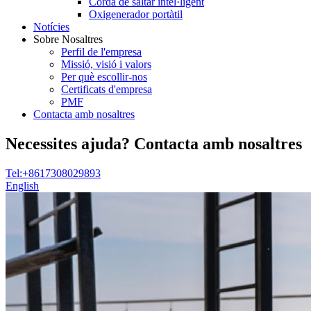
Corda de saltar intel·ligent
Oxigenerador portàtil
Notícies
Sobre Nosaltres
Perfil de l'empresa
Missió, visió i valors
Per què escollir-nos
Certificats d'empresa
PMF
Contacta amb nosaltres
Necessites ajuda? Contacta amb nosaltres
Tel:+8617308029893
English