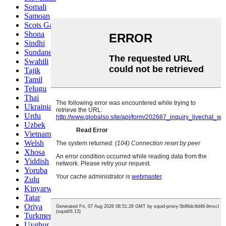
Somali
Samoan
Scots Gaelic
Shona
Sindhi
Sundanese
Swahili
Tajik
Tamil
Telugu
Thai
Ukrainian
Urdu
Uzbek
Vietnamese
Welsh
Xhosa
Yiddish
Yoruba
Zulu
Kinyarwanda
Tatar
Oriya
Turkmen
Uyghur