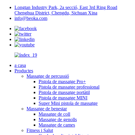
Longtan Industry Park, 2a secció, East 3rd Ring Road
Chenghua District, Chengdu, Sichuan Xina
info@beoka.com
a casa
Productes
Massatge de percussió
Pistola de massatge Pro+
Pistola de massatge professional
Pistola de massatge portàtil
Pistola de massatge MINI
Super Mini pistola de massatge
Massatge de benestar
Massatge de coll
Massatge de genolls
Massatge de cames
Fitness i Salut